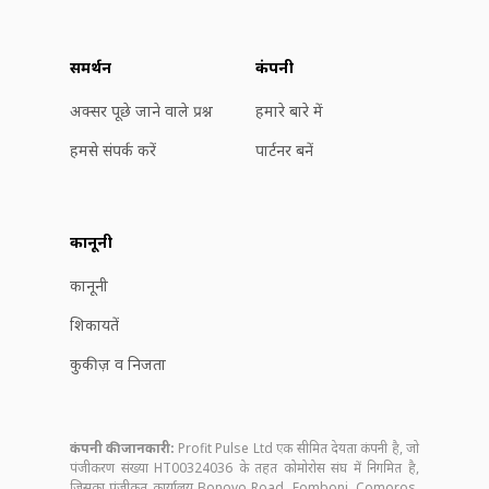
समर्थन
कंपनी
अक्सर पूछे जाने वाले प्रश्न
हमारे बारे में
हमसे संपर्क करें
पार्टनर बनें
कानूनी
कानूनी
शिकायतें
कुकीज़ व निजता
कंपनी की जानकारी:
Profit Pulse Ltd एक सीमित देयता कंपनी है, जो
पंजीकरण संख्या HT00324036 के तहत कोमोरोस संघ में निगमित है,
जिसका पंजीकृत कार्यालय Bonovo Road, Fomboni, Comoros,