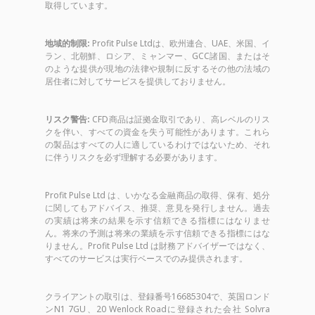
取得しています。
地域的制限:
Profit Pulse Ltdは、欧州連合、UAE、米国、イ
ラン、北朝鮮、ロシア、ミャンマー、GCC諸国、またはそ
のような提供が現地の法律や規制に反するその他の法域の
居住者に対してサービスを提供しておりません。
リスク警告:
CFD商品は証拠金取引であり、高レベルのリス
クを伴い、すべての資金を失う可能性があります。これら
の製品はすべての人に適しているわけではないため、それ
に伴うリスクを必ず理解する必要があります。
Profit Pulse Ltd は、いかなる金融商品の取得、保有、処分
に関してもアドバイス、推奨、意見を発行しません。過去
の実績は将来の結果を示す信頼できる指標にはなりませ
ん。将来の予測は将来の業績を示す信頼できる指標にはな
りません。Profit Pulse Ltd は財務アドバイザーではなく、
すべてのサービスは実行ベースでのみ提供されます。
クライアントの取引は、登録番号16685304で、英国ロンド
ンN1 7GU、20 Wenlock Roadに登録された会社 Solvra