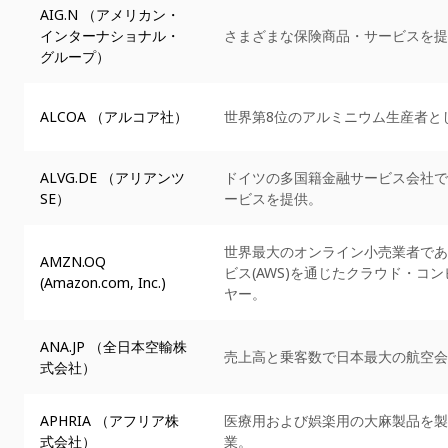
AIG.N （アメリカン・
インターナショナル・
さまざまな保険商品・サービスを提
グループ）
ALCOA （アルコア社）
世界第8位のアルミニウム生産者と
ALVG.DE （アリアンツ
ドイツの多国籍金融サービス会社で
SE）
ービスを提供。
世界最大のオンライン小売業者であ
AMZN.OQ
ビス(AWS)を通じたクラウド・コ
(Amazon.com, Inc.)
ヤー。
ANA.JP （全日本空輸株
売上高と乗客数で日本最大の航空会
式会社）
APHRIA （アフリア株
医療用および娯楽用の大麻製品を製
式会社）
業。