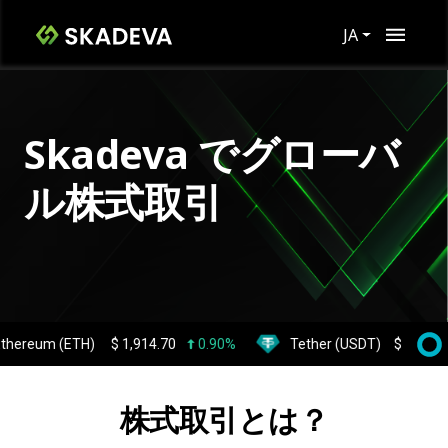
JA
Skadeva でグローバ
ル株式取引
m (ETH)
$
1,914.70
0.90%
Tether (USDT)
$
0.999527
0
株式取引とは？