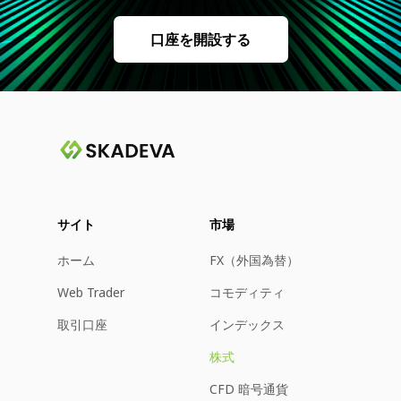
口座を開設する
サイト
市場
ホーム
FX（外国為替）
Web Trader
コモディティ
取引口座
インデックス
株式
CFD 暗号通貨